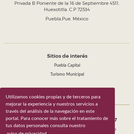
Privada B Poniente de la 16 de Septiembre 4511,
Huexotitla. C.P 72534
Puebla,Pue. México
Sitios de interés
Puebla Capital
Turismo Municipal
Utilizamos cookies propias y de terceros para
mejorar la experiencia y nuestros servicios a
través del análisis de la navegación en este
portal. Para conocer más sobre el tratamiento de
Gobierno de la Ciudad de Puebla 2024-2027
tus datos personales consulta nuestro
Tel. +52 (222) 309 43 00 - Puebla, Pue. México
aviso de privacidad
.